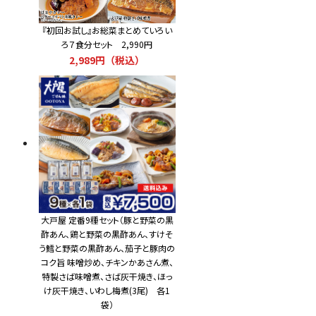
『初回お試し』お総菜まとめていろい
ろ７食分セット 2,990円
2,989円（税込）
大戸屋 定番9種セット（豚と野菜の黒
酢あん、鶏と野菜の黒酢あん、すけそ
う鱈と野菜の黒酢あん、茄子と豚肉の
コク旨 味噌炒め、チキンかあさん煮、
特製さば味噌煮、さば灰干焼き、ほっ
け灰干焼き、いわし梅煮(3尾) 各1
袋）